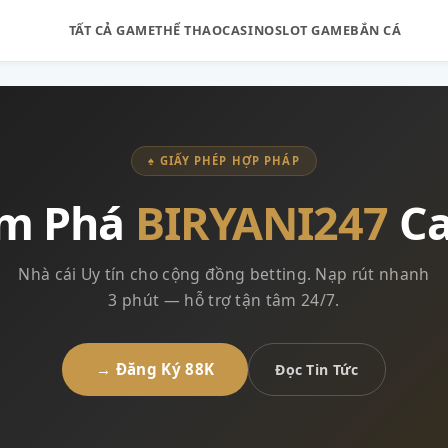
TẤT CẢ GAME
THỂ THAO
CASINO
SLOT GAME
BẮN CÁ
♠ GIẤY PHÉP HỢP PHÁP
m Phá
BIRYANI247
Ca
Nhà cái Uy tín cho cộng đồng betting. Nạp rút nhanh
3 phút — hỗ trợ tận tâm 24/7.
→ Đăng Ký 88K
Đọc Tin Tức