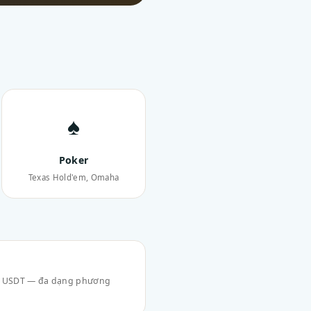
♠
Poker
Texas Hold'em, Omaha
, USDT — đa dạng phương