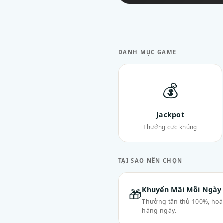
DANH MỤC GAME
💰
Jackpot
Thưởng cực khủng
TẠI SAO NÊN CHỌN
Khuyến Mãi Mỗi Ngày
🎁
Thưởng tân thủ 100%, hoàn
hàng ngày.