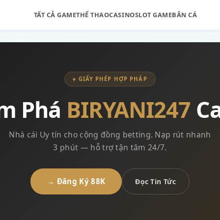
TẤT CẢ GAME
THỂ THAO
CASINO
SLOT GAME
BẮN CÁ
♠ GIẤY PHÉP HỢP PHÁP
m Phá
BIRYANI247
Ca
Nhà cái Uy tín cho cộng đồng betting. Nạp rút nhanh
3 phút — hỗ trợ tận tâm 24/7.
→ Đăng Ký 88K
Đọc Tin Tức