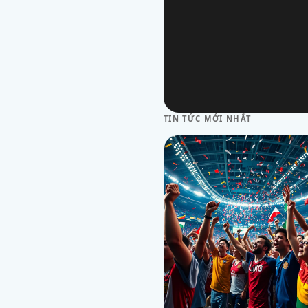
TIN TỨC MỚI NHẤT