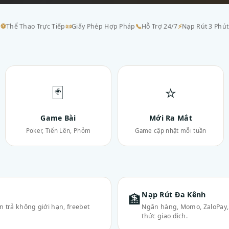
⚽
Thể Thao Trực Tiếp
📜
Giấy Phép Hợp Pháp
📞
Hỗ Trợ 24/7
⚡
Nạp Rút 3 Phút
🃏
⭐
Game Bài
Mới Ra Mắt
Poker, Tiến Lên, Phỏm
Game cập nhật mỗi tuần
Nạp Rút Đa Kênh
🏦
 trả không giới hạn, freebet
Ngân hàng, Momo, ZaloPay
thức giao dịch.