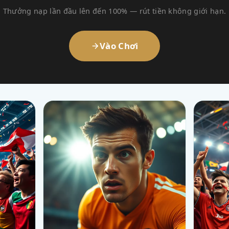
Thưởng nạp lần đầu lên đến 100% — rút tiền không giới hạn.
Vào Chơi