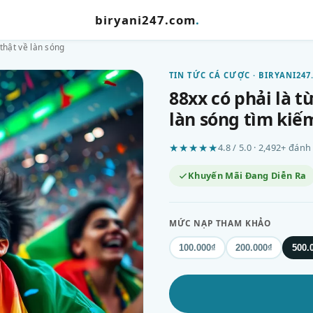
biryani247.com
.
thật về làn sóng
TIN TỨC CÁ CƯỢC · BIRYANI24
88xx có phải là t
làn sóng tìm kiế
★★★★★
4.8 / 5.0 · 2,492+ đán
Khuyến Mãi Đang Diễn Ra
MỨC NẠP THAM KHẢO
100.000₫
200.000₫
500.