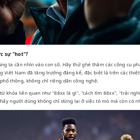
ực sự "hot"?
ng ta cần nhìn vào con số. Hãy thử ghé thăm các công cụ phâ
ờng Việt Nam đã tăng trưởng đáng kể, đặc biệt là trên các thi
 phổ thông, không chỉ riêng dân công nghệ.
c từ khóa liên quan như "88xx là gì", "cách tìm 88xx", "trải 
 thấy người dùng không chỉ dừng lại ở việc tò mò mà còn có n