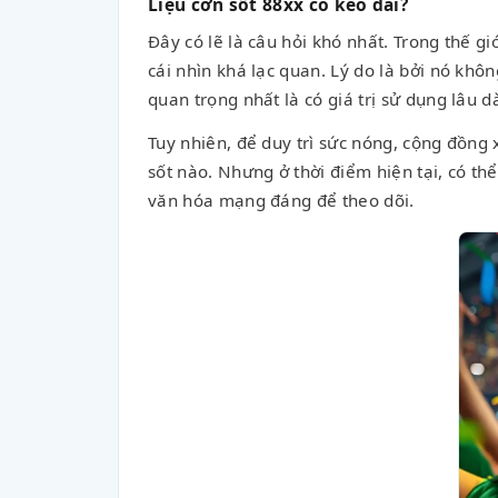
Liệu cơn sốt 88xx có kéo dài?
Đây có lẽ là câu hỏi khó nhất. Trong thế gi
cái nhìn khá lạc quan. Lý do là bởi nó khô
quan trọng nhất là có giá trị sử dụng lâu dà
Tuy nhiên, để duy trì sức nóng, cộng đồng
sốt nào. Nhưng ở thời điểm hiện tại, có th
văn hóa mạng đáng để theo dõi.