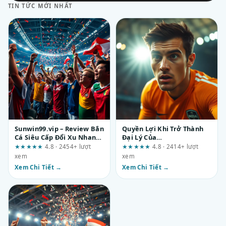
TIN TỨC MỚI NHẤT
Sunwin99.vip – Review Bắn
Quyền Lợi Khi Trở Thành
Cá Siêu Cấp Đổi Xu Nhanh:
Đại Lý Của
Ghi Chép Từ Một Người
s666vietnam.com: Góc
★★★★★
4.8 · 2454+ lượt
★★★★★
4.8 · 2414+ lượt
Chơi Lâu Năm
Nhìn Kiểm Tra Theo Hành
xem
xem
Trình Người Dùng
Xem Chi Tiết →
Xem Chi Tiết →