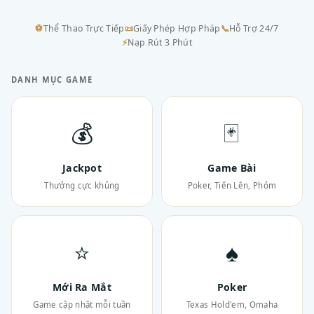
⚽
Thể Thao Trực Tiếp
📜
Giấy Phép Hợp Pháp
📞
Hỗ Trợ 24/7
⚡
Nạp Rút 3 Phút
DANH MỤC GAME
💰
🃏
Jackpot
Game Bài
Thưởng cực khủng
Poker, Tiến Lên, Phỏm
⭐
♠
Mới Ra Mắt
Poker
Game cập nhật mỗi tuần
Texas Hold'em, Omaha