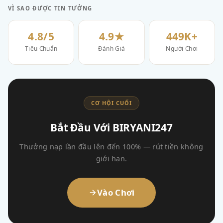
VÌ SAO ĐƯỢC TIN TƯỞNG
4.8/5
4.9★
449K+
Tiêu Chuẩn
Đánh Giá
Người Chơi
CƠ HỘI CUỐI
Bắt Đầu Với BIRYANI247
Thưởng nạp lần đầu lên đến 100% — rút tiền không
giới hạn.
Vào Chơi