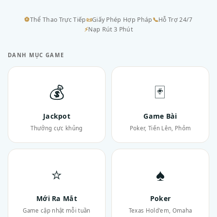
⚽
Thể Thao Trực Tiếp
📜
Giấy Phép Hợp Pháp
📞
Hỗ Trợ 24/7
⚡
Nạp Rút 3 Phút
DANH MỤC GAME
💰
🃏
Jackpot
Game Bài
Thưởng cực khủng
Poker, Tiến Lên, Phỏm
⭐
♠
Mới Ra Mắt
Poker
Game cập nhật mỗi tuần
Texas Hold'em, Omaha