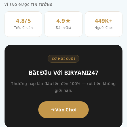
VÌ SAO ĐƯỢC TIN TƯỞNG
4.8/5
4.9★
449K+
Tiêu Chuẩn
Đánh Giá
Người Chơi
CƠ HỘI CUỐI
Bắt Đầu Với BIRYANI247
Thưởng nạp lần đầu lên đến 100% — rút tiền không
giới hạn.
Vào Chơi