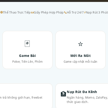
⚽
Thể Thao Trực Tiếp
📜
Giấy Phép Hợp Pháp
📞
Hỗ Trợ 24/7
⚡
Nạp Rút 3 Phút
🃏
⭐
Game Bài
Mới Ra Mắt
Poker, Tiến Lên, Phỏm
Game cập nhật mỗi tuần
Nạp Rút Đa Kênh
🏦
 trả không giới hạn, freebet
Ngân hàng, Momo, ZaloPay
thức giao dịch.