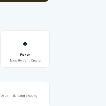
♠
Poker
Texas Hold'em, Omaha
, USDT — đa dạng phương