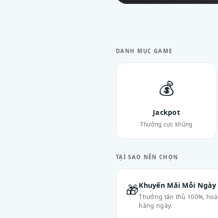
DANH MỤC GAME
💰
Jackpot
Thưởng cực khủng
TẠI SAO NÊN CHỌN
Khuyến Mãi Mỗi Ngày
🎁
Thưởng tân thủ 100%, hoàn
hàng ngày.