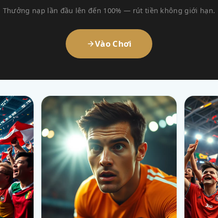
Thưởng nạp lần đầu lên đến 100% — rút tiền không giới hạn.
Vào Chơi