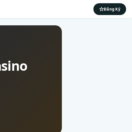
Đăng Ký
sino