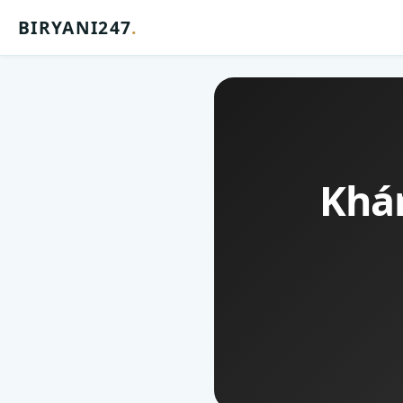
BIRYANI247
.
Khá