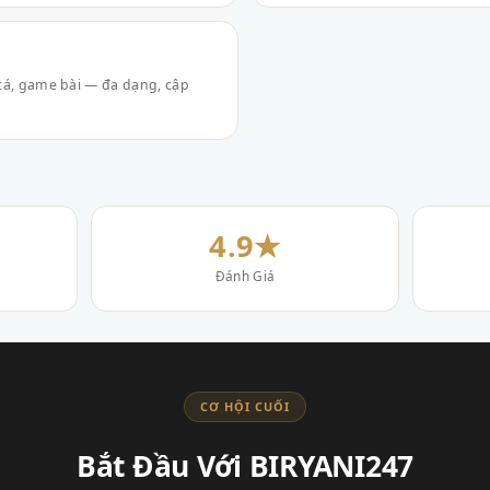
n cá, game bài — đa dạng, cập
4.9★
Đánh Giá
CƠ HỘI CUỐI
Bắt Đầu Với BIRYANI247