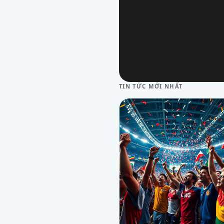
TIN TỨC MỚI NHẤT