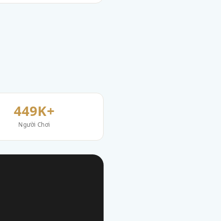
449K+
Người Chơi