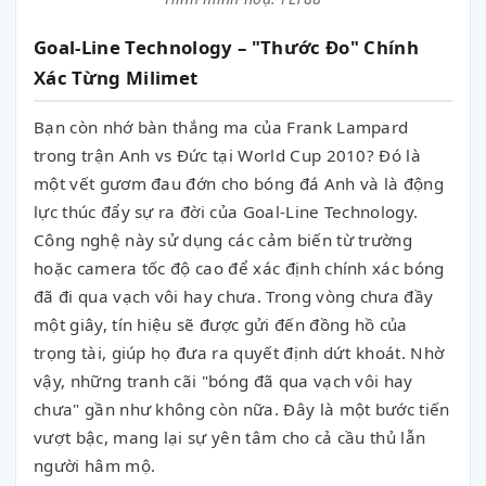
Goal-Line Technology – "Thước Đo" Chính
Xác Từng Milimet
Bạn còn nhớ bàn thắng ma của Frank Lampard
trong trận Anh vs Đức tại World Cup 2010? Đó là
một vết gươm đau đớn cho bóng đá Anh và là động
lực thúc đẩy sự ra đời của Goal-Line Technology.
Công nghệ này sử dụng các cảm biến từ trường
hoặc camera tốc độ cao để xác định chính xác bóng
đã đi qua vạch vôi hay chưa. Trong vòng chưa đầy
một giây, tín hiệu sẽ được gửi đến đồng hồ của
trọng tài, giúp họ đưa ra quyết định dứt khoát. Nhờ
vậy, những tranh cãi "bóng đã qua vạch vôi hay
chưa" gần như không còn nữa. Đây là một bước tiến
vượt bậc, mang lại sự yên tâm cho cả cầu thủ lẫn
người hâm mộ.