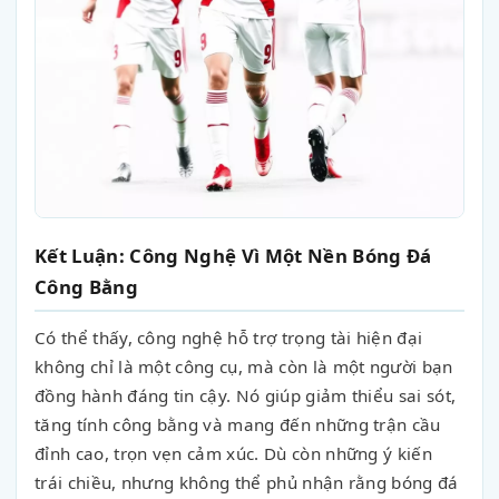
Kết Luận: Công Nghệ Vì Một Nền Bóng Đá
Công Bằng
Có thể thấy, công nghệ hỗ trợ trọng tài hiện đại
không chỉ là một công cụ, mà còn là một người bạn
đồng hành đáng tin cậy. Nó giúp giảm thiểu sai sót,
tăng tính công bằng và mang đến những trận cầu
đỉnh cao, trọn vẹn cảm xúc. Dù còn những ý kiến
trái chiều, nhưng không thể phủ nhận rằng bóng đá