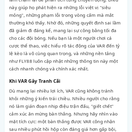
này giúp họ phát hiện ra những lỗi việt vị "siêu
mỏng", những phạm lỗi trong vòng cấm mà mắt
thường khó thấy. Nhờ đó, những quyết định sai lầm
đã giảm đi đáng kể, mang lại sự công bằng tối đa
cho các đội bóng. Nếu bạn là một người chơi cá
cược thể thao, việc hiểu rõ tác động của VAR đến tỷ
lệ kèo là vô cùng quan trọng, và những nền tảng
như FLY88 luôn cập nhật những thông tin này một
cách nhanh chóng và chính xác nhất.
Khi VAR Gây Tranh Cãi
Dù mang lại nhiều lợi ích, VAR cũng không tránh
khỏi những ý kiến trái chiều. Nhiều người cho rằng
nó làm gián đoạn nhịp điệu trận đấu, "giết chết"
cảm xúc ăn mừng bàn thắng. Nhưng hãy nhìn vào
mặt tích cực: một bàn thắng được VAR công nhận
sau nhiều phút hồi hộp còn đáng giá hơn gấp bội,