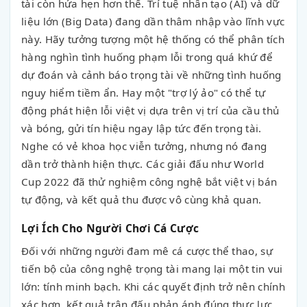
tài còn hứa hẹn hơn thế. Trí tuệ nhân tạo (AI) và dữ
liệu lớn (Big Data) đang dần thâm nhập vào lĩnh vực
này. Hãy tưởng tượng một hệ thống có thể phân tích
hàng nghìn tình huống phạm lỗi trong quá khứ để
dự đoán và cảnh báo trọng tài về những tình huống
nguy hiểm tiềm ẩn. Hay một "trợ lý ảo" có thể tự
động phát hiện lỗi việt vị dựa trên vị trí của cầu thủ
và bóng, gửi tín hiệu ngay lập tức đến trọng tài.
Nghe có vẻ khoa học viễn tưởng, nhưng nó đang
dần trở thành hiện thực. Các giải đấu như World
Cup 2022 đã thử nghiệm công nghệ bắt việt vị bán
tự động, và kết quả thu được vô cùng khả quan.
Lợi Ích Cho Người Chơi Cá Cược
Đối với những người đam mê cá cược thể thao, sự
tiến bộ của công nghệ trọng tài mang lại một tin vui
lớn: tính minh bạch. Khi các quyết định trở nên chính
xác hơn, kết quả trận đấu phản ánh đúng thực lực