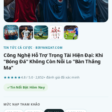
TIN TỨC CÁ CƯỢC · BIRYANI247.COM
Công Nghệ Hỗ Trợ Trọng Tài Hiện Đại: Khi
"Bóng Đá" Không Còn Nỗi Lo "Bàn Thắng
Ma"
★★★★★
4.8 / 5.0 · 2,852+ đánh giá đã xác minh
Tin Nổi Bật Hôm Nay
MỨC NẠP THAM KHẢO