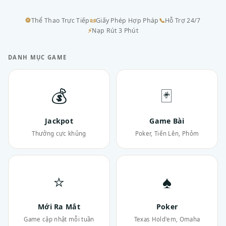
⚽
Thể Thao Trực Tiếp
📜
Giấy Phép Hợp Pháp
📞
Hỗ Trợ 24/7
⚡
Nạp Rút 3 Phút
DANH MỤC GAME
💰
🃏
Jackpot
Game Bài
Thưởng cực khủng
Poker, Tiến Lên, Phỏm
⭐
♠
Mới Ra Mắt
Poker
Game cập nhật mỗi tuần
Texas Hold'em, Omaha