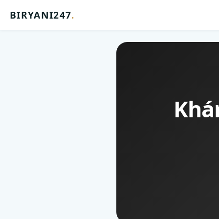
BIRYANI247
.
Khá