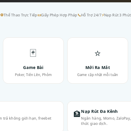
⚽
Thể Thao Trực Tiếp
📜
Giấy Phép Hợp Pháp
📞
Hỗ Trợ 24/7
⚡
Nạp Rút 3 Phút
🃏
⭐
Game Bài
Mới Ra Mắt
Poker, Tiến Lên, Phỏm
Game cập nhật mỗi tuần
Nạp Rút Đa Kênh
🏦
 trả không giới hạn, freebet
Ngân hàng, Momo, ZaloPay
thức giao dịch.