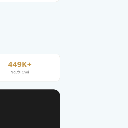
449K+
Người Chơi