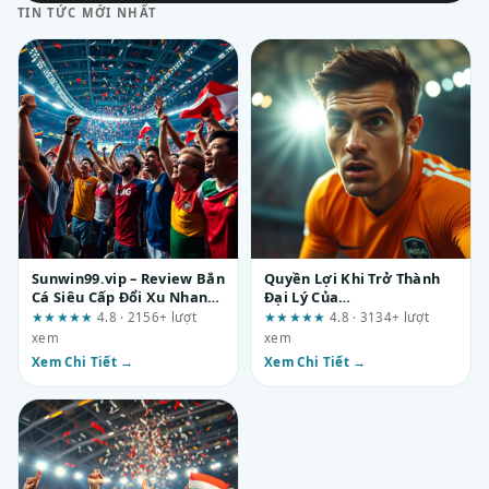
TIN TỨC MỚI NHẤT
Sunwin99.vip – Review Bắn
Quyền Lợi Khi Trở Thành
Cá Siêu Cấp Đổi Xu Nhanh:
Đại Lý Của
Ghi Chép Từ Một Người
s666vietnam.com: Góc
★★★★★
4.8 · 2156+ lượt
★★★★★
4.8 · 3134+ lượt
Chơi Lâu Năm
Nhìn Kiểm Tra Theo Hành
xem
xem
Trình Người Dùng
Xem Chi Tiết →
Xem Chi Tiết →