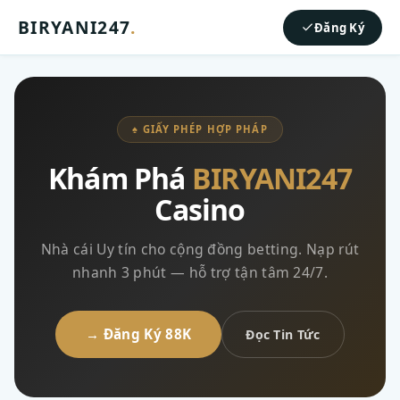
BIRYANI247
.
Đăng Ký
♠ GIẤY PHÉP HỢP PHÁP
Khám Phá
BIRYANI247
Casino
Nhà cái Uy tín cho cộng đồng betting. Nạp rút
nhanh 3 phút — hỗ trợ tận tâm 24/7.
→ Đăng Ký 88K
Đọc Tin Tức