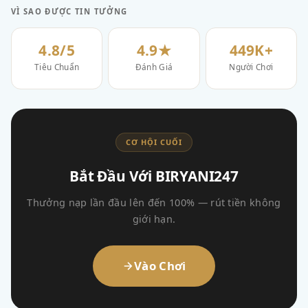
VÌ SAO ĐƯỢC TIN TƯỞNG
4.8/5
4.9★
449K+
Tiêu Chuẩn
Đánh Giá
Người Chơi
CƠ HỘI CUỐI
Bắt Đầu Với BIRYANI247
Thưởng nạp lần đầu lên đến 100% — rút tiền không
giới hạn.
Vào Chơi