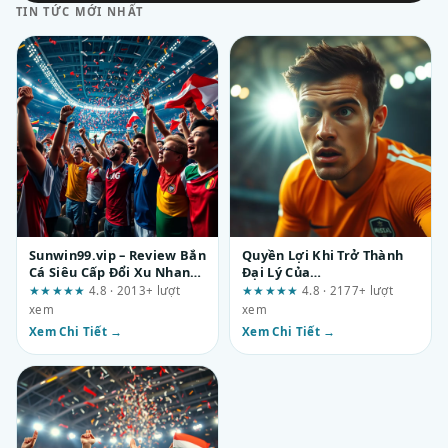
TIN TỨC MỚI NHẤT
Sunwin99.vip – Review Bắn
Quyền Lợi Khi Trở Thành
Cá Siêu Cấp Đổi Xu Nhanh:
Đại Lý Của
Ghi Chép Từ Một Người
s666vietnam.com: Góc
★★★★★
4.8 · 2013+ lượt
★★★★★
4.8 · 2177+ lượt
Chơi Lâu Năm
Nhìn Kiểm Tra Theo Hành
xem
xem
Trình Người Dùng
Xem Chi Tiết →
Xem Chi Tiết →