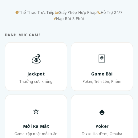
⚽
Thể Thao Trực Tiếp
📜
Giấy Phép Hợp Pháp
📞
Hỗ Trợ 24/7
⚡
Nạp Rút 3 Phút
DANH MỤC GAME
💰
🃏
Jackpot
Game Bài
Thưởng cực khủng
Poker, Tiến Lên, Phỏm
⭐
♠
Mới Ra Mắt
Poker
Game cập nhật mỗi tuần
Texas Hold'em, Omaha