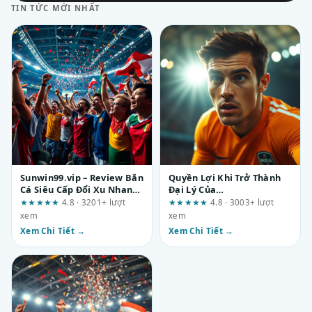
TIN TỨC MỚI NHẤT
Sunwin99.vip – Review Bắn
Quyền Lợi Khi Trở Thành
Cá Siêu Cấp Đổi Xu Nhanh:
Đại Lý Của
Ghi Chép Từ Một Người
s666vietnam.com: Góc
★★★★★
4.8 · 3201+ lượt
★★★★★
4.8 · 3003+ lượt
Chơi Lâu Năm
Nhìn Kiểm Tra Theo Hành
xem
xem
Trình Người Dùng
Xem Chi Tiết →
Xem Chi Tiết →