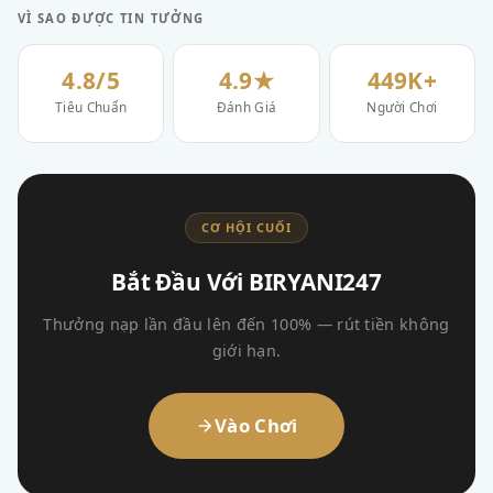
VÌ SAO ĐƯỢC TIN TƯỞNG
4.8/5
4.9★
449K+
Tiêu Chuẩn
Đánh Giá
Người Chơi
CƠ HỘI CUỐI
Bắt Đầu Với BIRYANI247
Thưởng nạp lần đầu lên đến 100% — rút tiền không
giới hạn.
Vào Chơi