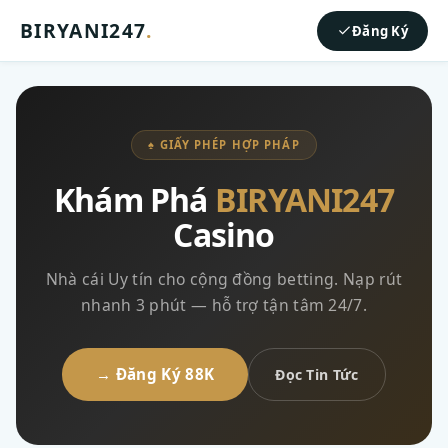
BIRYANI247
.
Đăng Ký
♠ GIẤY PHÉP HỢP PHÁP
Khám Phá
BIRYANI247
Casino
Nhà cái Uy tín cho cộng đồng betting. Nạp rút
nhanh 3 phút — hỗ trợ tận tâm 24/7.
→ Đăng Ký 88K
Đọc Tin Tức