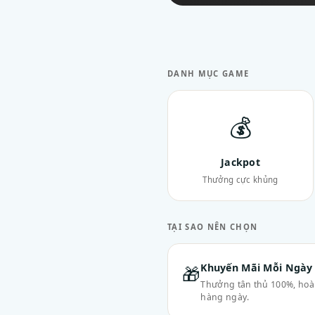
DANH MỤC GAME
💰
Jackpot
Thưởng cực khủng
TẠI SAO NÊN CHỌN
Khuyến Mãi Mỗi Ngày
🎁
Thưởng tân thủ 100%, hoàn
hàng ngày.