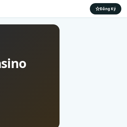
Đăng Ký
sino