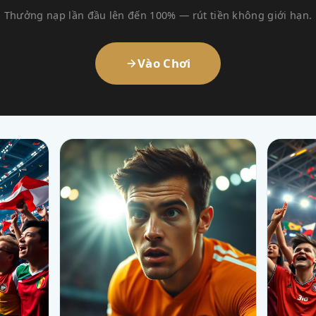
Thưởng nạp lần đầu lên đến 100% — rút tiền không giới hạn.
Vào Chơi