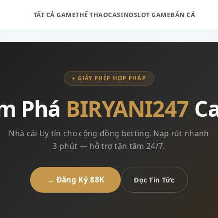
TẤT CẢ GAME
THỂ THAO
CASINO
SLOT GAME
BẮN CÁ
♠ GIẤY PHÉP HỢP PHÁP
m Phá
BIRYANI247
Ca
Nhà cái Uy tín cho cộng đồng betting. Nạp rút nhanh
3 phút — hỗ trợ tận tâm 24/7.
→ Đăng Ký 88K
Đọc Tin Tức