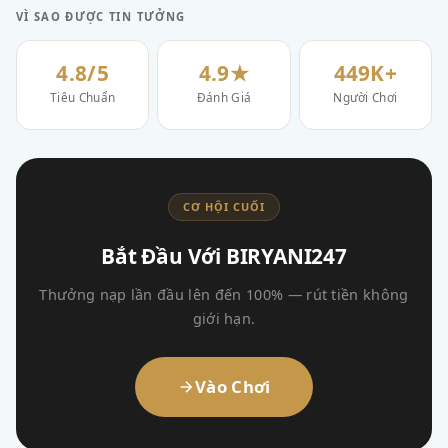
VÌ SAO ĐƯỢC TIN TƯỞNG
4.8/5
4.9★
449K+
Tiêu Chuẩn
Đánh Giá
Người Chơi
CƠ HỘI CUỐI
Bắt Đầu Với BIRYANI247
Thưởng nạp lần đầu lên đến 100% — rút tiền không
giới hạn.
Vào Chơi