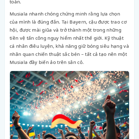
toàn.
Musiala nhanh chóng chứng minh rằng lựa chọn
của mình là đúng đắn. Tại Bayern, cậu được trao cơ
hội, được mài giũa và trở thành một trong những
tiền vệ tấn công nguy hiểm nhất thế giới. Kỹ thuật
cá nhân điêu luyện, khả năng giữ bóng siêu hạng và
nhãn quan chiến thuật sắc bén – tất cả tạo nên một
Musiala đầy biến ảo trên sân cỏ.