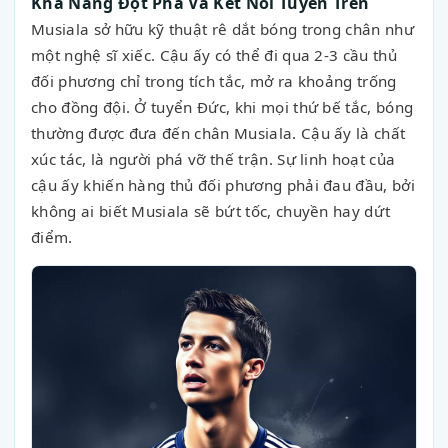
Khả Năng Đột Phá Và Kết Nối Tuyến Trên
Musiala sở hữu kỹ thuật rê dắt bóng trong chân như
một nghệ sĩ xiếc. Cậu ấy có thể đi qua 2-3 cầu thủ
đối phương chỉ trong tích tắc, mở ra khoảng trống
cho đồng đội. Ở tuyển Đức, khi mọi thứ bế tắc, bóng
thường được đưa đến chân Musiala. Cậu ấy là chất
xúc tác, là người phá vỡ thế trận. Sự linh hoạt của
cậu ấy khiến hàng thủ đối phương phải đau đầu, bởi
không ai biết Musiala sẽ bứt tốc, chuyền hay dứt
điểm.