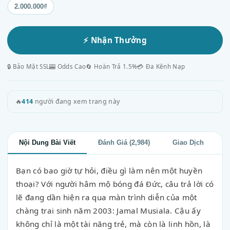
2.000.000₫
⚡ Nhận Thưởng
🔒 Bảo Mật SSL
🎰 Odds Cao
🔄 Hoàn Trả 1.5%
💳 Đa Kênh Nạp
🔥
414
người đang xem trang này
Nội Dung Bài Viết
Đánh Giá (2,984)
Giao Dịch
Bạn có bao giờ tự hỏi, điều gì làm nên một huyền
thoại? Với người hâm mộ bóng đá Đức, câu trả lời có
lẽ đang dần hiện ra qua màn trình diễn của một
chàng trai sinh năm 2003: Jamal Musiala. Cậu ấy
không chỉ là một tài năng trẻ, mà còn là linh hồn, là