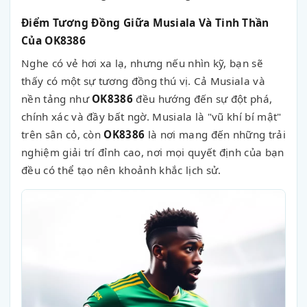
Điểm Tương Đồng Giữa Musiala Và Tinh Thần
Của OK8386
Nghe có vẻ hơi xa lạ, nhưng nếu nhìn kỹ, bạn sẽ
thấy có một sự tương đồng thú vị. Cả Musiala và
nền tảng như
OK8386
đều hướng đến sự đột phá,
chính xác và đầy bất ngờ. Musiala là "vũ khí bí mật"
trên sân cỏ, còn
OK8386
là nơi mang đến những trải
nghiệm giải trí đỉnh cao, nơi mọi quyết định của bạn
đều có thể tạo nên khoảnh khắc lịch sử.